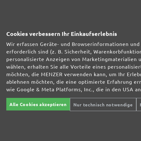
Optimal bei mineralischen Werkstoffen
Cookies verbessern Ihr Einkaufserlebnis
Wir erfassen Geräte- und Browserinformationen und 
Perfekt für die Metall- und Holzbearbeitung
erforderlich sind (z. B. Sicherheit, Warenkorbfunkt
personalisierte Anzeigen von Marketingmaterialien 
wählen, erhalten Sie alle Vorteile eines personalis
Extrakraft für anspruchsvolle Untergründe
möchten, die MENZER verwenden kann, um Ihr Erlebni
ablehnen möchten, die eine optimierte Erfahrung er
wie Google & Meta Platforms, Inc., die in den USA a
Für den Fein- und Zwischenschliff
Alle Cookies akzeptieren
Nur technisch notwendige
Das vielseitige Schleifgitter
Der Spezialist für den Innenausbau