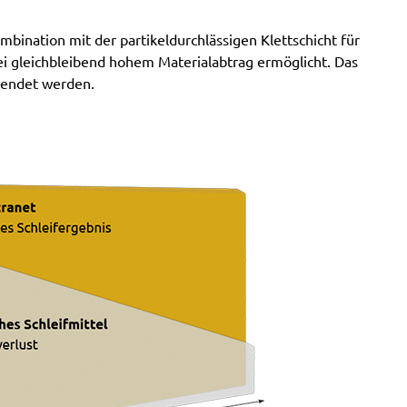
RS 2 E, RS 2 E-STF, RS 200, RS 200 EQ, RS 200 EQ-
bination mit der partikeldurchlässigen Klettschicht für
Plus, RS 200 Q, RS 2-STF
ei gleichbleibend hohem Materialabtrag ermöglicht. Das
wendet werden.