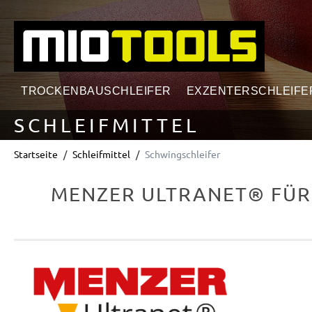
springen
Zur Hauptnavigation springen
TROCKENBAUSCHLEIFER
EXZENTERSCHLEIFE
SCHLEIFMITTEL
Startseite
Schleifmittel
Schwingschleifer
MENZER ULTRANET® FÜR S
Bildergalerie überspringen