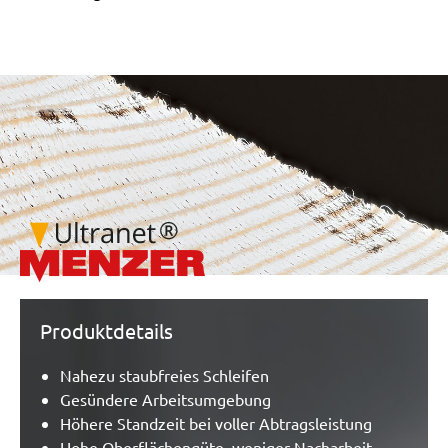
/marketing/parallax/menzer/parallax_logos/miotools_menze
Produktdetails
Nahezu staubfreies Schleifen
Gesündere Arbeitsumgebung
Höhere Standzeit bei voller Abtragsleistung
Hohe Oberflächengüte, weniger Nacharbeit