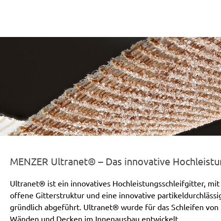
r-line-und-logo_ultranet_186x66px.png
MENZER Ultranet® – Das innovative Hochleistun
Ultranet® ist ein innovatives Hochleistungsschleifgitter, m
offene Gitterstruktur und eine innovative partikeldurchlässi
gründlich abgeführt. Ultranet® wurde für das Schleifen von
Wänden und Decken im Innenausbau entwickelt.