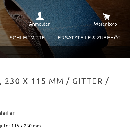
Anmelden
Warenkorb
Warenkorb e
SCHLEIFMITTEL
ERSATZTEILE & ZUBEHÖR
230 X 115 MM / GITTER /
leifer
itter 115 x 230 mm