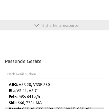
Sicherheitsressourcen
Passende Geräte
AEG:
VSS 20, VSSE 230
Elu:
VS 41, VS 71
Fein:
MSs 641 a/b
Skil:
666, 7381 MA
Bosch:
GSS 28, GSS 280A, GSS 280AE, GSS 28A,