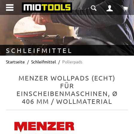
alt springen
Wa
SCHLEIFMITTEL
Startseite
Schleifmittel
Polierpads
MENZER WOLLPADS (ECHT)
FÜR
EINSCHEIBENMASCHINEN, Ø
406 MM / WOLLMATERIAL
Bildergalerie überspringen