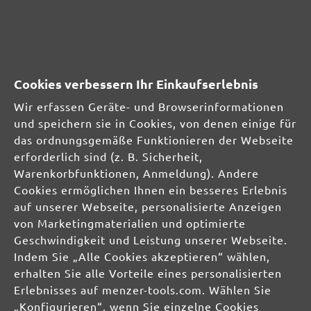
Cookies verbessern Ihr Einkaufserlebnis
Wir erfassen Geräte- und Browserinformationen
und speichern sie in Cookies, von denen einige für
das ordnungsgemäße Funktionieren der Webseite
erforderlich sind (z. B. Sicherheit,
Warenkorbfunktionen, Anmeldung). Andere
Cookies ermöglichen Ihnen ein besseres Erlebnis
auf unserer Webseite, personalisierte Anzeigen
von Marketingmaterialien und optimierte
Sichere Zahlungsarten
Günstiger Versand
Geschwindigkeit und Leistung unserer Webseite.
Schnelle Lieferung
Kostenlose Rücksendung
Indem Sie „Alle Cookies akzeptieren“ wählen,
erhalten Sie alle Vorteile eines personalisierten
Hilfe und Kontakt
+49 (0) 341 39 28 43 40
Erlebnisses auf menzer-tools.com. Wählen Sie
Sie haben Fragen?
info@miotools.de
„Konfigurieren“, wenn Sie einzelne Cookies
Servicezeiten: