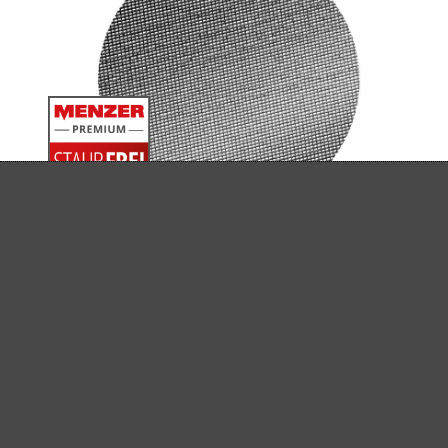
MENZER SCHLEIFGITTER, K60–220
Schleifgitter
Siliciumcarbid
K60–220
Ø 406 mm
(1)
Durchschnittliche Bewertung von 5 von 5 Sternen