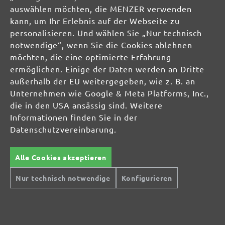
auswählen möchten, die MENZER verwenden
Mo-Do: 8-16 Uhr, Fr: 8-14 Uhr
kann, um Ihr Erlebnis auf der Webseite zu
personalisieren. Und wählen Sie „Nur technisch
notwendige“, wenn Sie die Cookies ablehnen
Jetzt Newsletter abonnieren!
möchten, die eine optimierte Erfahrung
Sichern Sie sich einen 10% Gutschein für Ihre Anmeldung:
ermöglichen. Einige der Daten werden an Dritte
Jetzt anmelden
außerhalb der EU weitergegeben, wie z. B. an
Unternehmen wie Google & Meta Platforms, Inc.,
Ihre Einwilligung in den Versand ist jederzeit widerruflich. Der Newsletter-Versand
die in den USA ansässig sind. Weitere
erfolgt entsprechend unserer
Datenschutzerklärung
und zur Bewerbung eigener
Informationen finden Sie in der
Produkte und Dienstleistungen
Datenschutzvereinbarung.
Alle Cookies akzeptieren
TROCKENBAUSCHLEIFER
Langhalsschleifer
Nur technisch notwendige
Konfigurieren
Kompakte Trockenbauschleifer
EXZENTERSCHLEIFER