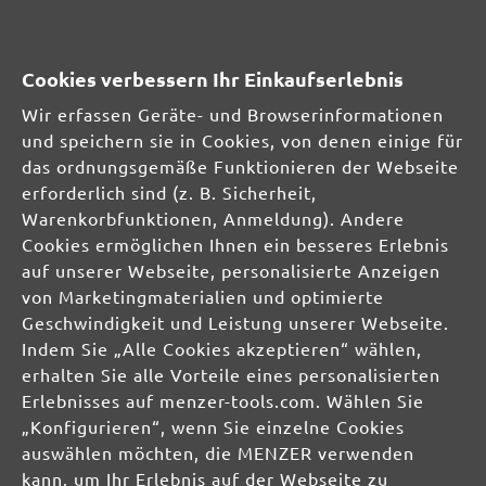
Cookies verbessern Ihr Einkaufserlebnis
Wir erfassen Geräte- und Browserinformationen
und speichern sie in Cookies, von denen einige für
das ordnungsgemäße Funktionieren der Webseite
erforderlich sind (z. B. Sicherheit,
Warenkorbfunktionen, Anmeldung). Andere
Cookies ermöglichen Ihnen ein besseres Erlebnis
auf unserer Webseite, personalisierte Anzeigen
Sichere Zahlungsarten
Günstiger Versand
von Marketingmaterialien und optimierte
Schnelle Lieferung
Kostenlose Rücksendung
Geschwindigkeit und Leistung unserer Webseite.
Indem Sie „Alle Cookies akzeptieren“ wählen,
Hilfe und Kontakt
+49 (0) 341 39 28 43 40
erhalten Sie alle Vorteile eines personalisierten
Sie haben Fragen?
info@miotools.de
Erlebnisses auf menzer-tools.com. Wählen Sie
Servicezeiten:
„Konfigurieren“, wenn Sie einzelne Cookies
Mo-Do: 8-16 Uhr, Fr: 8-14 Uhr
auswählen möchten, die MENZER verwenden
kann, um Ihr Erlebnis auf der Webseite zu