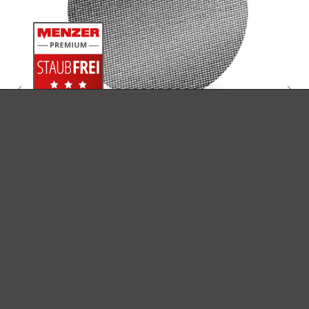
MENZER SCHLEIFGITTER, K60–220
Schleifgitter
Siliciumcarbid
K60–220
Ø 406 mm
(1)
Durchschnittliche Bewertung von 5 von 5 Sternen
65,84 €