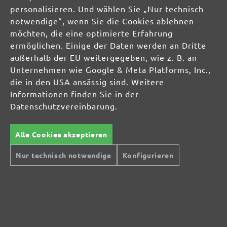
personalisieren. Und wählen Sie „Nur technisch
Jetzt Newsletter abonnieren!
notwendige“, wenn Sie die Cookies ablehnen
Sichern Sie sich einen 10% Gutschein für Ihre Anmeldung:
möchten, die eine optimierte Erfahrung
ermöglichen. Einige der Daten werden an Dritte
Jetzt anmelden
außerhalb der EU weitergegeben, wie z. B. an
Unternehmen wie Google & Meta Platforms, Inc.,
Ihre Einwilligung in den Versand ist jederzeit widerruflich. Der Newsletter-Versand
die in den USA ansässig sind. Weitere
erfolgt entsprechend unserer
Datenschutzerklärung
und zur Bewerbung eigener
Informationen finden Sie in der
Produkte und Dienstleistungen
Datenschutzvereinbarung.
TROCKENBAUSCHLEIFER
Alle Cookies akzeptieren
Langhalsschleifer
Kompakte Trockenbauschleifer
Nur technisch notwendige
Konfigurieren
EXZENTERSCHLEIFER
INDUSTRIESAUGER
SCHLEIFMITTEL