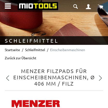
alt springen
Wa
SCHLEIFMITTEL
Startseite
Schleifmittel
Einscheibenmaschinen
Zurück zur Übersicht
MENZER FILZPADS FÜR
EINSCHEIBENMASCHINEN, Ø
Vorheriges
Nächs
406 MM / FILZ
Bildergalerie überspringen