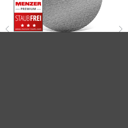
MENZER SCHLEIFGITTER, K60–220
Schleifgitter
Siliciumcarbid
K60–220
Ø 406 mm
(1)
Durchschnittliche Bewertung von 5 von 5 Sternen
65,84 €
Inhalt: 20 Stk.
(3,29 € / Stk.)