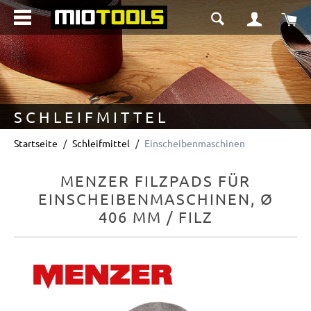
alt springen
Wa
SCHLEIFMITTEL
Startseite
Schleifmittel
Einscheibenmaschinen
MENZER FILZPADS FÜR
EINSCHEIBENMASCHINEN, Ø
406 MM / FILZ
Bildergalerie überspringen