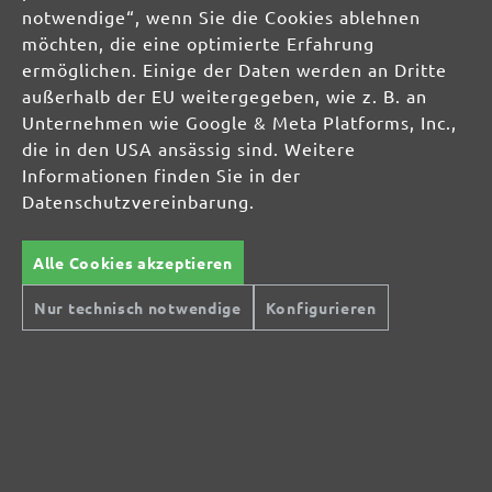
Jetzt Newsletter abonnieren!
notwendige“, wenn Sie die Cookies ablehnen
Sichern Sie sich einen 10% Gutschein für Ihre Anmeldung:
möchten, die eine optimierte Erfahrung
Jetzt anmelden
ermöglichen. Einige der Daten werden an Dritte
außerhalb der EU weitergegeben, wie z. B. an
Ihre Einwilligung in den Versand ist jederzeit widerruflich. Der Newsletter-Versand
Unternehmen wie Google & Meta Platforms, Inc.,
erfolgt entsprechend unserer
Datenschutzerklärung
und zur Bewerbung eigener
die in den USA ansässig sind. Weitere
Produkte und Dienstleistungen
Informationen finden Sie in der
Datenschutzvereinbarung.
TROCKENBAUSCHLEIFER
Alle Cookies akzeptieren
Langhalsschleifer
Kompakte Trockenbauschleifer
Nur technisch notwendige
Konfigurieren
EXZENTERSCHLEIFER
INDUSTRIESAUGER
SCHLEIFMITTEL
Multi- & Deltaschleifer
Schwingschleifer