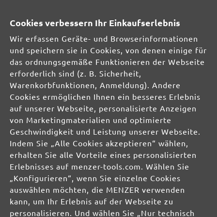
Cookies verbessern Ihr Einkaufserlebnis
Wir erfassen Geräte- und Browserinformationen
und speichern sie in Cookies, von denen einige für
das ordnungsgemäße Funktionieren der Webseite
erforderlich sind (z. B. Sicherheit,
Warenkorbfunktionen, Anmeldung). Andere
Cookies ermöglichen Ihnen ein besseres Erlebnis
auf unserer Webseite, personalisierte Anzeigen
Sichere Zahlungsarten
Günstiger Versand
von Marketingmaterialien und optimierte
Schnelle Lieferung
Kostenlose Rücksendung
Geschwindigkeit und Leistung unserer Webseite.
Indem Sie „Alle Cookies akzeptieren“ wählen,
Hilfe und Kontakt
+49 (0) 341 39 28 43 40
erhalten Sie alle Vorteile eines personalisierten
Sie haben Fragen?
info@miotools.de
Erlebnisses auf menzer-tools.com. Wählen Sie
Servicezeiten:
„Konfigurieren“, wenn Sie einzelne Cookies
Mo-Do: 8-16 Uhr, Fr: 8-14 Uhr
auswählen möchten, die MENZER verwenden
kann, um Ihr Erlebnis auf der Webseite zu
personalisieren. Und wählen Sie „Nur technisch