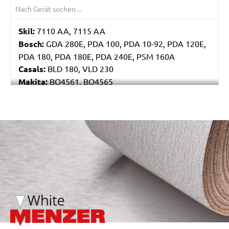
Skil:
7110 AA, 7115 AA
Bosch:
GDA 280E, PDA 100, PDA 10-92, PDA 120E,
PDA 180, PDA 180E, PDA 240E, PSM 160A
Casals:
BLD 180, VLD 230
Makita:
BO4561, BO4565
Metabo:
DSE 130, DSE 170, DSE 180, DSE 280, DSE
280 Intec, DSE 300, DSE 300 Intec
Einhell:
DE-G 200 E
/marketing/parallax/menzer/parallax_logos/miotools_menz
Black & Decker:
KA510, KA511EKA, VP510