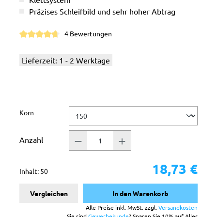
Präzises Schleifbild und sehr hoher Abtrag
4 Bewertungen
Durchschnittliche Bewertung von 4.7 von 5 Sternen
Lieferzeit: 1 - 2 Werktage
auswählen
Korn
Anzahl
18,73 €
Inhalt:
50
Vergleichen
In den Warenkorb
Alle Preise inkl. MwSt. zzgl.
Versandkosten
Sie sind
Gewerbekunde
? Sparen Sie 10% auf Alles