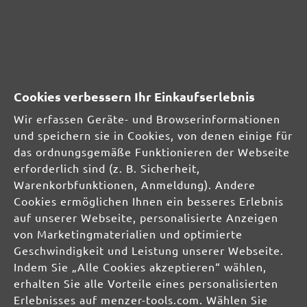
Bewertung mit 5 von 5 Sternen
5 stars
16. Dezember 2015 07:29
works well. price okay.
Cookies verbessern Ihr Einkaufserlebnis
Wir erfassen Geräte- und Browserinformationen
und speichern sie in Cookies, von denen einige für
das ordnungsgemäße Funktionieren der Webseite
SICHERHEITS- UND
erforderlich sind (z. B. Sicherheit,
PRODUKTRESSOURCEN
Warenkorbfunktionen, Anmeldung). Andere
Cookies ermöglichen Ihnen ein besseres Erlebnis
Herstellerinformationen:
auf unserer Webseite, personalisierte Anzeigen
von Marketingmaterialien und optimierte
MENZER GmbH
Geschwindigkeit und Leistung unserer Webseite.
Celsiusstraße 20
Indem Sie „Alle Cookies akzeptieren“ wählen,
04420 Markranstädt
erhalten Sie alle Vorteile eines personalisierten
DE
Erlebnisses auf menzer-tools.com. Wählen Sie