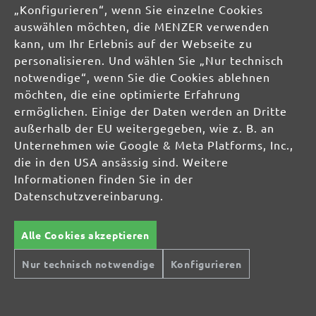
„Konfigurieren“, wenn Sie einzelne Cookies
info@menzer-tools.com
auswählen möchten, die MENZER verwenden
kann, um Ihr Erlebnis auf der Webseite zu
Verantwortliche Person für die EU:
personalisieren. Und wählen Sie „Nur technisch
notwendige“, wenn Sie die Cookies ablehnen
MENZER GmbH
möchten, die eine optimierte Erfahrung
Celsiusstraße 20
ermöglichen. Einige der Daten werden an Dritte
04420 Markranstädt
außerhalb der EU weitergegeben, wie z. B. an
DE
Unternehmen wie Google & Meta Platforms, Inc.,
die in den USA ansässig sind. Weitere
info@menzer-tools.com
Informationen finden Sie in der
Datenschutzvereinbarung.
Produktsicherheit:
Alle Cookies akzeptieren
Nur technisch notwendige
Konfigurieren