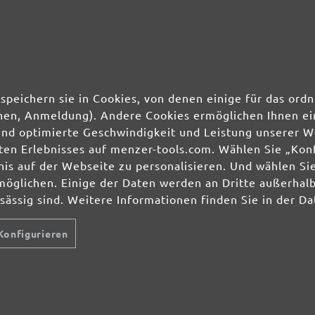
50 Stk.
0,51 €
50 Stk.
0,51 €
50 Stk.
0,51 €
speichern sie in Cookies, von denen einige für das o
ionen, Anmeldung). Andere Cookies ermöglichen Ihnen ei
50 Stk.
0,51 €
und optimierte Geschwindigkeit und Leistung unserer W
ierten Erlebnisses auf menzer-tools.com. Wählen Sie „Ko
s auf der Webseite zu personalisieren. Und wählen Sie
möglichen. Einige der Daten werden an Dritte außerhal
nsässig sind. Weitere Informationen finden Sie in der D
Konfigurieren