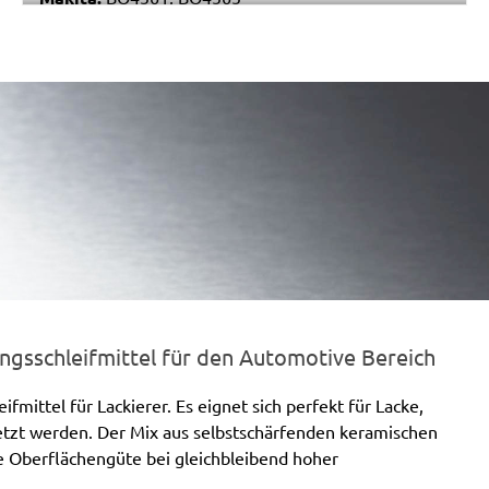
Metabo:
DSE 130, DSE 170, DSE 180, DSE 280, DSE
280 Intec, DSE 300, DSE 300 Intec
Einhell:
DE-G 200 E
Black & Decker:
KA510, KA511EKA, VP510
gsschleifmittel für den Automotive Bereich
mittel für Lackierer. Es eignet sich perfekt für Lacke,
setzt werden. Der Mix aus selbstschärfenden keramischen
te Oberflächengüte bei gleichbleibend hoher