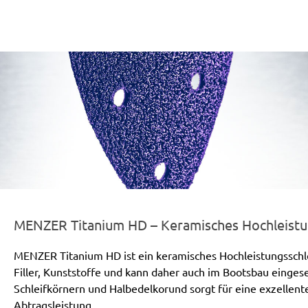
er-line-und-logo_titanium_hd_186x66px.png
MENZER Titanium HD – Keramisches Hochleistun
MENZER Titanium HD ist ein keramisches Hochleistungsschleif
Filler, Kunststoffe und kann daher auch im Bootsbau einge
Schleifkörnern und Halbedelkorund sorgt für eine exzellen
Abtragsleistung.