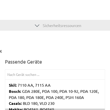
Sicherheitsressourcen
x
Passende Geräte
Skil:
7110 AA, 7115 AA
Bosch:
GDA 280E, PDA 100, PDA 10-92, PDA 120E,
PDA 180, PDA 180E, PDA 240E, PSM 160A
Casals:
BLD 180, VLD 230
Makita:
BO4561, BO4565