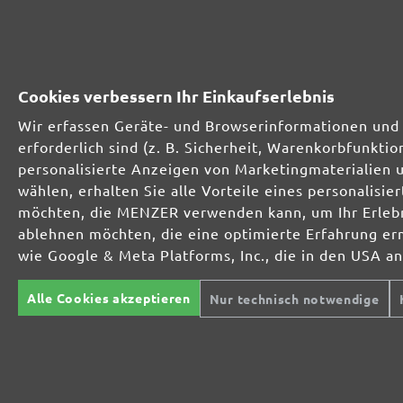
261411910
1000
261411912
1200
Cookies verbessern Ihr Einkaufserlebnis
261411915
1500
Wir erfassen Geräte- und Browserinformationen und 
erforderlich sind (z. B. Sicherheit, Warenkorbfunkt
261411920
2000
personalisierte Anzeigen von Marketingmaterialien 
wählen, erhalten Sie alle Vorteile eines personalis
möchten, die MENZER verwenden kann, um Ihr Erlebni
MENZER SCHLEIFMITTEL-SORTIMENT:
ablehnen möchten, die eine optimierte Erfahrung er
wie Google & Meta Platforms, Inc., die in den USA a
Alle Cookies akzeptieren
Nur technisch notwendige
Optimal bei mineralischen Werkstoffen
Perfekt für die Metall- und Holzbearbeitung