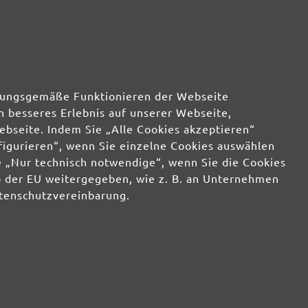
25,31 €
wenig
25,31 €
wenig
25,31 €
wenig
rdnungsgemäße Funktionieren der Webseite
n besseres Erlebnis auf unserer Webseite,
25,31 €
wenig
ebseite. Indem Sie „Alle Cookies akzeptieren“
nfigurieren“, wenn Sie einzelne Cookies auswählen
 „Nur technisch notwendige“, wenn Sie die Cookies
b der EU weitergegeben, wie z. B. an Unternehmen
atenschutzvereinbarung.