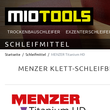
springen
Zur Hauptnavigation springen
TROCKENBAUSCHLEIFER
EXZENTERSCHLEIFE
SCHLEIFMITTEL
Startseite
Schleifmittel
MENZER Titanium HD
MENZER KLETT-SCHLEIFB
Bildergalerie überspringen