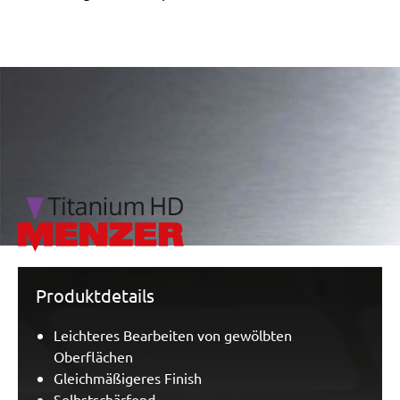
/marketing/parallax/menzer/parallax_logos/miotools_menz
Produktdetails
Leichteres Bearbeiten von gewölbten
Oberflächen
Gleichmäßigeres Finish
Selbstschärfend