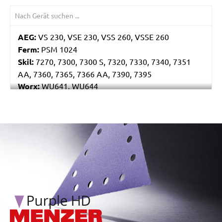
AEG:
VS 230, VSE 230, VSS 260, VSSE 260
Ferm:
PSM 1024
Skil:
7270, 7300, 7300 S, 7320, 7330, 7340, 7351
AA, 7360, 7365, 7366 AA, 7390, 7395
Worx:
WU641, WU644
Bosch:
GSS 230A, GSS 230AE, GSS 23AE, PSS 180A,
PSS 200A, PSS 22, PSS 23, PSS 23A, PSS 23AE, PSS
240A, PSS 240AE, PSS 250AE
/marketing/parallax/menzer/parallax_logos/miotools_menz
Ryobi:
ESS1890C, ESS2590V, S33K
Casals:
KLR 210
Dewalt:
D26422, D26423
Makita:
9036
Metabo:
SR 10-23 INTEC, SR 20-23, SR 356, SR 357,
SR 4350
Wegoma:
LR 184 H
Einhell:
EST 170