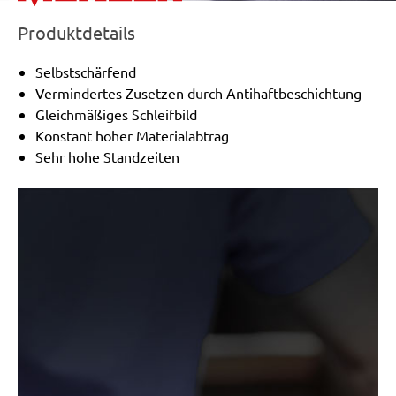
Hitachi:
FS 10SB
Produktdetails
Peugeot:
PV 240A, TV 4102
Black & Decker:
KA175, KA186, KA186E
Selbstschärfend
Festo / Festool:
LRS 93 G, LRS 93 M, RS 3 E-SFE, RS
Vermindertes Zusetzen durch Antihaftbeschichtung
300
Gleichmäßiges Schleifbild
Konstant hoher Materialabtrag
Sehr hohe Standzeiten