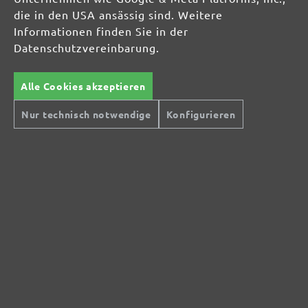
die in den USA ansässig sind. Weitere
Informationen finden Sie in der
Datenschutzvereinbarung.
Alle Cookies akzeptieren
Nur technisch notwendige
Konfigurieren
Sichere Zahlungsarten
Günstiger Versand
Schnelle Lieferung
Kostenlose Rücksendung
Hilfe und Kontakt
+49 (0) 341 39 28 43 40
Sie haben Fragen?
info@miotools.de
Servicezeiten:
Mo-Do: 8-16 Uhr, Fr: 8-14 Uhr
Jetzt Newsletter abonnieren!