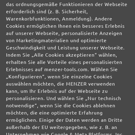
das ordnungsgemäße Funktionieren der Webseite
erforderlich sind (z. B. Sicherheit,
info@menzer-tools.com
Warenkorbfunktionen, Anmeldung). Andere
Cookies ermöglichen Ihnen ein besseres Erlebnis
Verantwortliche Person für die EU:
auf unserer Webseite, personalisierte Anzeigen
von Marketingmaterialien und optimierte
MENZER GmbH
Geschwindigkeit und Leistung unserer Webseite.
Celsiusstraße 20
Indem Sie „Alle Cookies akzeptieren“ wählen,
04420 Markranstädt
erhalten Sie alle Vorteile eines personalisierten
DE
Erlebnisses auf menzer-tools.com. Wählen Sie
„Konfigurieren“, wenn Sie einzelne Cookies
info@menzer-tools.com
auswählen möchten, die MENZER verwenden
Produktsicherheit:
kann, um Ihr Erlebnis auf der Webseite zu
personalisieren. Und wählen Sie „Nur technisch
notwendige“, wenn Sie die Cookies ablehnen
möchten, die eine optimierte Erfahrung
ermöglichen. Einige der Daten werden an Dritte
außerhalb der EU weitergegeben, wie z. B. an
Unternehmen wie Google & Meta Platforms, Inc.,