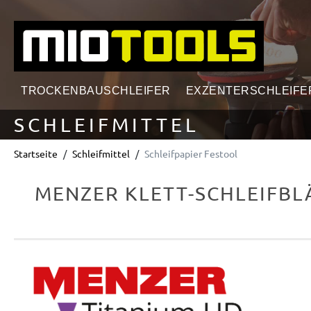
springen
Zur Hauptnavigation springen
TROCKENBAUSCHLEIFER
EXZENTERSCHLEIFE
SCHLEIFMITTEL
Startseite
Schleifmittel
Schleifpapier Festool
MENZER KLETT-SCHLEIFBLÄT
Bildergalerie überspringen