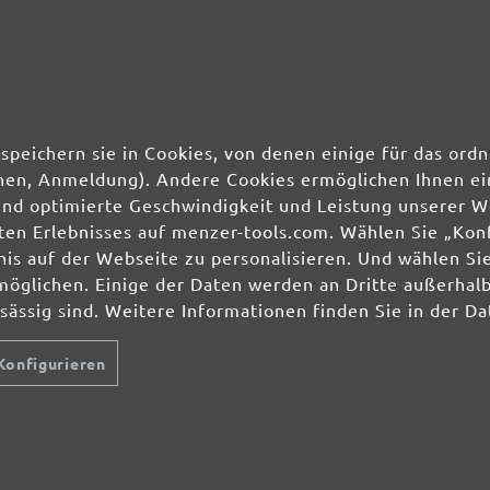
50 Stk.
0,97 €
50 Stk.
0,97 €
50 Stk.
0,97 €
speichern sie in Cookies, von denen einige für das o
ionen, Anmeldung). Andere Cookies ermöglichen Ihnen ei
50 Stk.
0,97 €
und optimierte Geschwindigkeit und Leistung unserer W
ierten Erlebnisses auf menzer-tools.com. Wählen Sie „Ko
s auf der Webseite zu personalisieren. Und wählen Sie
möglichen. Einige der Daten werden an Dritte außerhal
nsässig sind. Weitere Informationen finden Sie in der D
Konfigurieren