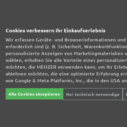
261431910
1000
261431912
1200
Cookies verbessern Ihr Einkaufserlebnis
261431915
1500
Wir erfassen Geräte- und Browserinformationen und 
erforderlich sind (z. B. Sicherheit, Warenkorbfunkt
261431920
2000
personalisierte Anzeigen von Marketingmaterialien 
wählen, erhalten Sie alle Vorteile eines personalis
möchten, die MENZER verwenden kann, um Ihr Erlebni
MENZER SCHLEIFMITTEL-SORTIMENT:
ablehnen möchten, die eine optimierte Erfahrung er
wie Google & Meta Platforms, Inc., die in den USA a
Alle Cookies akzeptieren
Nur technisch notwendige
Optimal bei mineralischen Werkstoffen
Perfekt für die Metall- und Holzbearbeitung