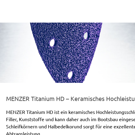
er-line-und-logo_titanium_hd_186x66px.png
MENZER Titanium HD – Keramisches Hochleistun
MENZER Titanium HD ist ein keramisches Hochleistungsschleif
Filler, Kunststoffe und kann daher auch im Bootsbau einge
Schleifkörnern und Halbedelkorund sorgt für eine exzellen
Abtragsleistung.