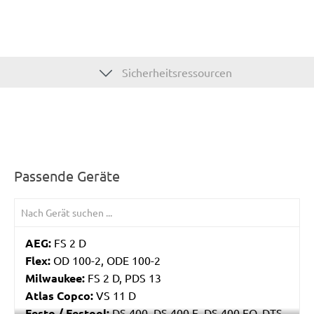
Sicherheitsressourcen
Passende Geräte
AEG:
FS 2 D
Flex:
OD 100-2, ODE 100-2
Milwaukee:
FS 2 D, PDS 13
Atlas Copco:
VS 11 D
Festo / Festool:
DS 400, DS 400 E, DS 400 EQ, DTS