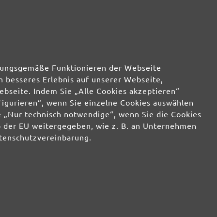
48,27 €
wenig
48,27 €
wenig
48,27 €
wenig
rdnungsgemäße Funktionieren der Webseite
n besseres Erlebnis auf unserer Webseite,
48,27 €
wenig
ebseite. Indem Sie „Alle Cookies akzeptieren“
nfigurieren“, wenn Sie einzelne Cookies auswählen
 „Nur technisch notwendige“, wenn Sie die Cookies
b der EU weitergegeben, wie z. B. an Unternehmen
atenschutzvereinbarung.