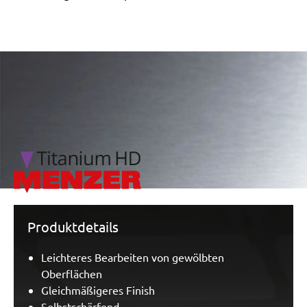
/marketing/parallax/menzer/parallax_logos/miotools_menz
Produktdetails
Leichteres Bearbeiten von gewölbten
Oberflächen
Gleichmäßigeres Finish
Selbstschärfend