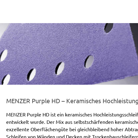
er-line-und-logo_purple_hd_186x66px.png
MENZER Purple HD – Keramisches Hochleistungs
MENZER Purple HD ist ein keramisches Hochleistungsschleif
entwickelt wurde. Der Mix aus selbstschärfenden keramisch
exzellente Oberflächengüte bei gleichbleibend hoher Abtr
Schleifen von Wänden und Decken mit Trockenbauschleifern