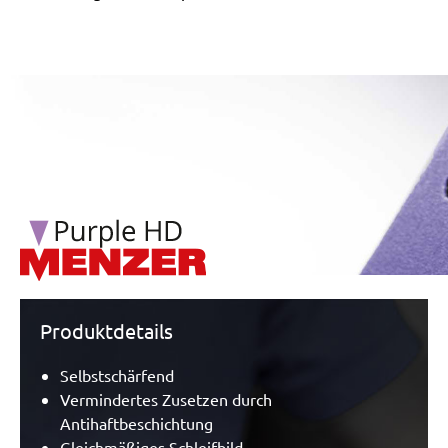
/marketing/parallax/menzer/parallax_logos/miotools_menz
Produktdetails
Selbstschärfend
Vermindertes Zusetzen durch
Antihaftbeschichtung
Gleichmäßiges Schleifbild