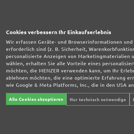
Optimal bei mineralischen Werkstoffen
Cookies verbessern Ihr Einkaufserlebnis
Wir erfassen Geräte- und Browserinformationen und 
Perfekt für die Metall- und Holzbearbeitung
erforderlich sind (z. B. Sicherheit, Warenkorbfunkt
personalisierte Anzeigen von Marketingmaterialien 
wählen, erhalten Sie alle Vorteile eines personalis
Extrakraft für anspruchsvolle Untergründe
möchten, die MENZER verwenden kann, um Ihr Erlebni
ablehnen möchten, die eine optimierte Erfahrung er
wie Google & Meta Platforms, Inc., die in den USA a
Für den Fein- und Zwischenschliff
Alle Cookies akzeptieren
Nur technisch notwendige
Das vielseitige Schleifgitter
Der Spezialist für den Innenausbau