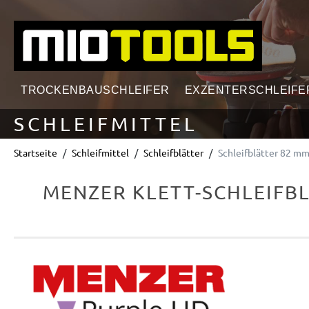
springen
Zur Hauptnavigation springen
TROCKENBAUSCHLEIFER
EXZENTERSCHLEIFE
SCHLEIFMITTEL
Startseite
Schleifmittel
Schleifblätter
Schleifblätter 82 m
MENZER KLETT-SCHLEIFBLÄ
Bildergalerie überspringen