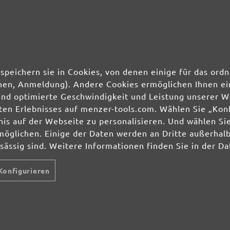
50 Stk.
0,98 €
50 Stk.
0,98 €
50 Stk.
0,98 €
speichern sie in Cookies, von denen einige für das o
ionen, Anmeldung). Andere Cookies ermöglichen Ihnen ei
50 Stk.
0,98 €
und optimierte Geschwindigkeit und Leistung unserer W
ierten Erlebnisses auf menzer-tools.com. Wählen Sie „Ko
s auf der Webseite zu personalisieren. Und wählen Sie
möglichen. Einige der Daten werden an Dritte außerhal
nsässig sind. Weitere Informationen finden Sie in der D
Konfigurieren