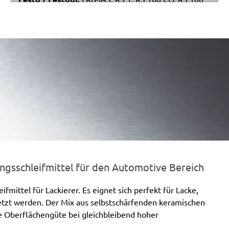
CQ-Plus, RS 100 Q, RS 100 Q-Plus, RS 2, RS 2 E, RS
200, RS 200 EQ, RS 200 EQ-Plus, RS 200 Q
gsschleifmittel für den Automotive Bereich
mittel für Lackierer. Es eignet sich perfekt für Lacke,
setzt werden. Der Mix aus selbstschärfenden keramischen
te Oberflächengüte bei gleichbleibend hoher