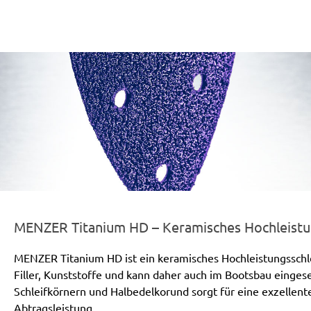
er-line-und-logo_titanium_hd_186x66px.png
MENZER Titanium HD – Keramisches Hochleistun
MENZER Titanium HD ist ein keramisches Hochleistungsschleif
Filler, Kunststoffe und kann daher auch im Bootsbau einge
Schleifkörnern und Halbedelkorund sorgt für eine exzellen
Abtragsleistung.