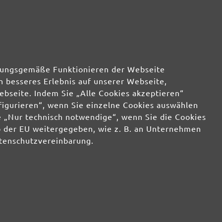
49,18 €
wenig
49,18 €
wenig
49,18 €
wenig
rdnungsgemäße Funktionieren der Webseite
n besseres Erlebnis auf unserer Webseite,
49,18 €
wenig
ebseite. Indem Sie „Alle Cookies akzeptieren“
nfigurieren“, wenn Sie einzelne Cookies auswählen
 „Nur technisch notwendige“, wenn Sie die Cookies
b der EU weitergegeben, wie z. B. an Unternehmen
atenschutzvereinbarung.