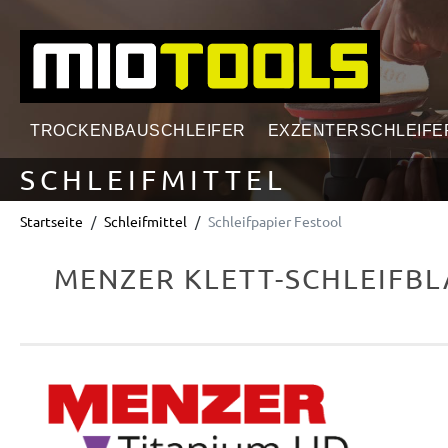
springen
Zur Hauptnavigation springen
TROCKENBAUSCHLEIFER
EXZENTERSCHLEIFE
SCHLEIFMITTEL
Startseite
Schleifmittel
Schleifpapier Festool
MENZER KLETT-SCHLEIFBL
Bildergalerie überspringen