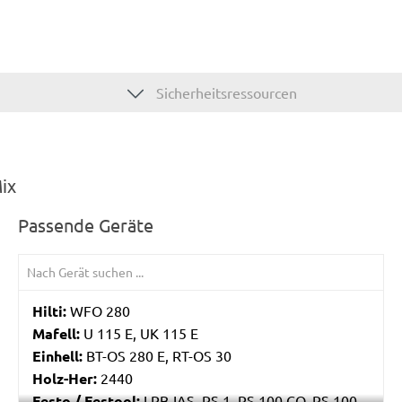
Sicherheitsressourcen
ix
Passende Geräte
Hilti:
WFO 280
Mafell:
U 115 E, UK 115 E
Einhell:
BT-OS 280 E, RT-OS 30
Holz-Her:
2440
Festo / Festool:
LRB-IAS, RS 1, RS 100 CQ, RS 100