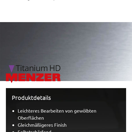
/marketing/parallax/menzer/parallax_logos/miotools_menz
Produktdetails
Leichteres Bearbeiten von gewölbten
Oberflächen
Gleichmäßigeres Finish
Selbstschärfend