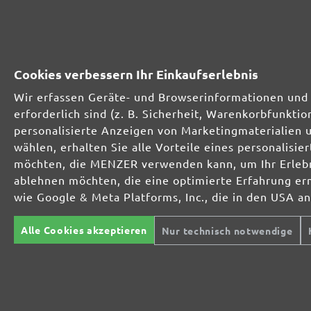
252331910
1000
252331912
1200
Cookies verbessern Ihr Einkaufserlebnis
252331915
1500
Wir erfassen Geräte- und Browserinformationen und 
erforderlich sind (z. B. Sicherheit, Warenkorbfunkt
252331920
2000
personalisierte Anzeigen von Marketingmaterialien 
wählen, erhalten Sie alle Vorteile eines personalis
möchten, die MENZER verwenden kann, um Ihr Erlebni
MENZER SCHLEIFMITTEL-SORTIMENT:
ablehnen möchten, die eine optimierte Erfahrung er
wie Google & Meta Platforms, Inc., die in den USA a
Alle Cookies akzeptieren
Nur technisch notwendige
Optimal bei mineralischen Werkstoffen
Perfekt für die Metall- und Holzbearbeitung