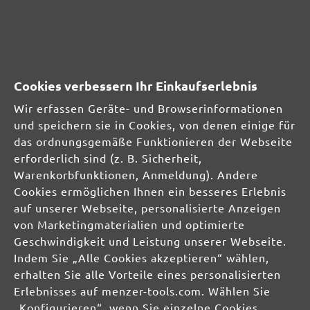
MENZER GmbH
Celsiusstraße 20
04420 Markranstädt
DE
Cookies verbessern Ihr Einkaufserlebnis
info@menzer-tools.com
Wir erfassen Geräte- und Browserinformationen
und speichern sie in Cookies, von denen einige für
Verantwortliche Person für die EU:
das ordnungsgemäße Funktionieren der Webseite
erforderlich sind (z. B. Sicherheit,
MENZER GmbH
Warenkorbfunktionen, Anmeldung). Andere
Celsiusstraße 20
Cookies ermöglichen Ihnen ein besseres Erlebnis
04420 Markranstädt
auf unserer Webseite, personalisierte Anzeigen
DE
von Marketingmaterialien und optimierte
Geschwindigkeit und Leistung unserer Webseite.
info@menzer-tools.com
Indem Sie „Alle Cookies akzeptieren“ wählen,
erhalten Sie alle Vorteile eines personalisierten
Produktsicherheit:
Erlebnisses auf menzer-tools.com. Wählen Sie
„Konfigurieren“, wenn Sie einzelne Cookies