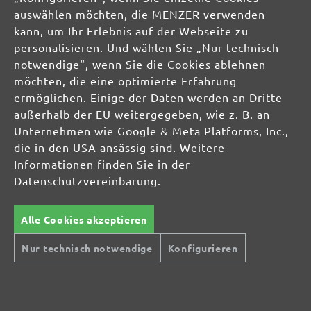
auswählen möchten, die MENZER verwenden
kann, um Ihr Erlebnis auf der Webseite zu
personalisieren. Und wählen Sie „Nur technisch
notwendige“, wenn Sie die Cookies ablehnen
möchten, die eine optimierte Erfahrung
ermöglichen. Einige der Daten werden an Dritte
außerhalb der EU weitergegeben, wie z. B. an
Unternehmen wie Google & Meta Platforms, Inc.,
die in den USA ansässig sind. Weitere
Informationen finden Sie in der
Datenschutzvereinbarung.
Alle Cookies akzeptieren
Sichere Zahlungsarten
Günstiger Versand
Nur technisch notwendige
Konfigurieren
Schnelle Lieferung
Kostenlose Rücksendung
Hilfe und Kontakt
+49 (0) 341 39 28 43 40
Sie haben Fragen?
info@miotools.de