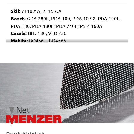
Skil:
7110 AA, 7115 AA
Bosch:
GDA 280E, PDA 100, PDA 10-92, PDA 120E,
PDA 180, PDA 180E, PDA 240E, PSM 160A
Casals:
BLD 180, VLD 230
Makita:
BO4561, BO4565
Metabo:
DSE 130, DSE 170, DSE 180, DSE 280, DSE
280 Intec, DSE 300, DSE 300 Intec
Einhell:
DE-G 200 E
/marketing/parallax/menzer/parallax_logos/miotools_menz
Black & Decker:
KA510, KA511EKA, VP510
Festo / Festool:
DX 93 E, DX 93 E-Plus
Produktdetails