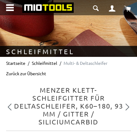
alt springen
Wa
SCHLEIFMITTEL
Startseite
Schleifmittel
Multi- & Deltaschleifer
Zurück zur Übersicht
MENZER KLETT-
SCHLEIFGITTER FÜR
DELTASCHLEIFER, K60–180, 93
Vorheriges
Nächs
MM / GITTER /
SILICIUMCARBID