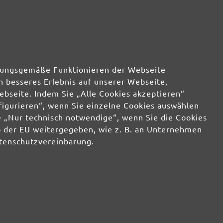
40,75 €
wenig
40,75 €
wenig
40,75 €
wenig
rdnungsgemäße Funktionieren der Webseite
n besseres Erlebnis auf unserer Webseite,
40,75 €
wenig
ebseite. Indem Sie „Alle Cookies akzeptieren“
nfigurieren“, wenn Sie einzelne Cookies auswählen
 „Nur technisch notwendige“, wenn Sie die Cookies
b der EU weitergegeben, wie z. B. an Unternehmen
atenschutzvereinbarung.