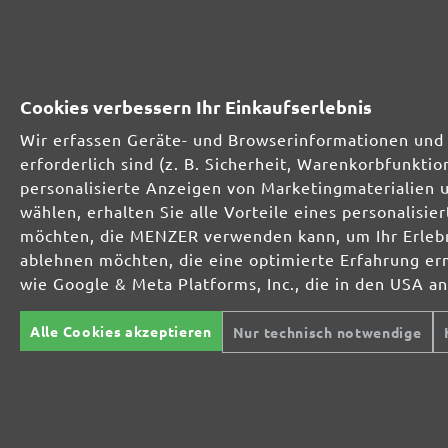
230231910
1000
230231912
1200
Cookies verbessern Ihr Einkaufserlebnis
230231915
1500
Wir erfassen Geräte- und Browserinformationen und 
erforderlich sind (z. B. Sicherheit, Warenkorbfunkt
230231920
2000
personalisierte Anzeigen von Marketingmaterialien 
wählen, erhalten Sie alle Vorteile eines personalis
möchten, die MENZER verwenden kann, um Ihr Erlebni
MENZER SCHLEIFMITTEL-SORTIMENT:
ablehnen möchten, die eine optimierte Erfahrung er
wie Google & Meta Platforms, Inc., die in den USA a
Alle Cookies akzeptieren
Nur technisch notwendige
Optimal bei mineralischen Werkstoffen
Perfekt für die Metall- und Holzbearbeitung