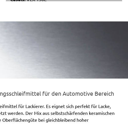
Makita:
BO6040
Festo / Festool:
ET 2 E
gsschleifmittel für den Automotive Bereich
mittel für Lackierer. Es eignet sich perfekt für Lacke,
setzt werden. Der Mix aus selbstschärfenden keramischen
te Oberflächengüte bei gleichbleibend hoher