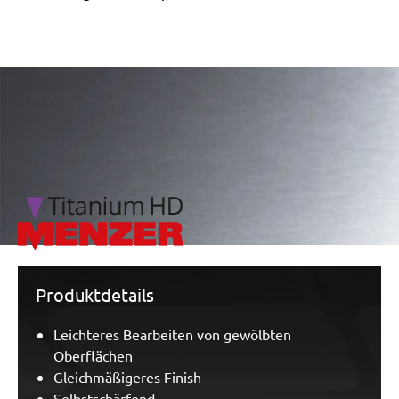
/marketing/parallax/menzer/parallax_logos/miotools_menz
Produktdetails
Leichteres Bearbeiten von gewölbten
Oberflächen
Gleichmäßigeres Finish
Selbstschärfend