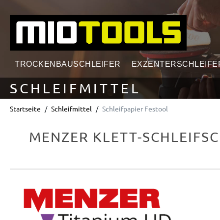
springen
Zur Hauptnavigation springen
TROCKENBAUSCHLEIFER
EXZENTERSCHLEIFE
SCHLEIFMITTEL
Startseite
Schleifmittel
Schleifpapier Festool
MENZER KLETT-SCHLEIFSC
Bildergalerie überspringen