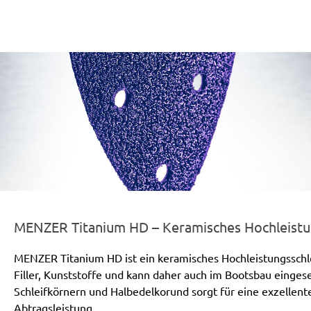
er-line-und-logo_titanium_hd_186x66px.png
MENZER Titanium HD – Keramisches Hochleistun
MENZER Titanium HD ist ein keramisches Hochleistungsschleif
Filler, Kunststoffe und kann daher auch im Bootsbau einge
Schleifkörnern und Halbedelkorund sorgt für eine exzellen
Abtragsleistung.