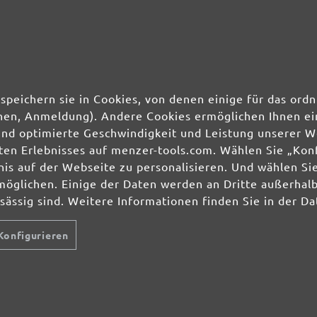
50 Stk.
0,82 €
50 Stk.
0,82 €
50 Stk.
0,82 €
speichern sie in Cookies, von denen einige für das o
ionen, Anmeldung). Andere Cookies ermöglichen Ihnen ei
50 Stk.
0,82 €
und optimierte Geschwindigkeit und Leistung unserer W
ierten Erlebnisses auf menzer-tools.com. Wählen Sie „Ko
s auf der Webseite zu personalisieren. Und wählen Sie
möglichen. Einige der Daten werden an Dritte außerhal
nsässig sind. Weitere Informationen finden Sie in der D
Konfigurieren