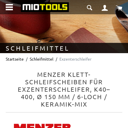
alt springen
Wa
SCHLEIFMITTEL
Startseite
Schleifmittel
Exzenterschleifer
MENZER KLETT-
SCHLEIFSCHEIBEN FÜR
EXZENTERSCHLEIFER, K40–
400, Ø 150 MM / 6-LOCH /
KERAMIK-MIX
Bildergalerie überspringen