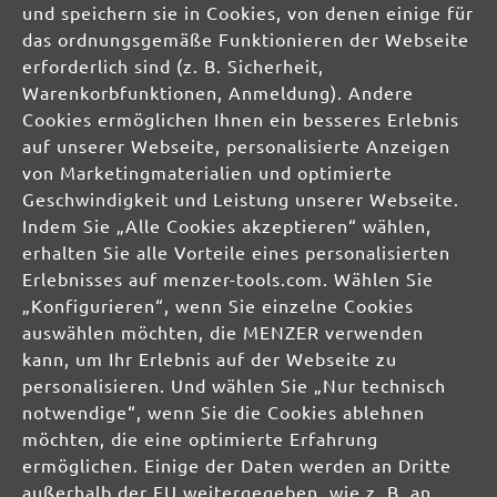
und speichern sie in Cookies, von denen einige für
DE
das ordnungsgemäße Funktionieren der Webseite
erforderlich sind (z. B. Sicherheit,
info@menzer-tools.com
Warenkorbfunktionen, Anmeldung). Andere
Cookies ermöglichen Ihnen ein besseres Erlebnis
Verantwortliche Person für die EU:
auf unserer Webseite, personalisierte Anzeigen
von Marketingmaterialien und optimierte
MENZER GmbH
Geschwindigkeit und Leistung unserer Webseite.
Celsiusstraße 20
Indem Sie „Alle Cookies akzeptieren“ wählen,
04420 Markranstädt
erhalten Sie alle Vorteile eines personalisierten
DE
Erlebnisses auf menzer-tools.com. Wählen Sie
„Konfigurieren“, wenn Sie einzelne Cookies
info@menzer-tools.com
auswählen möchten, die MENZER verwenden
kann, um Ihr Erlebnis auf der Webseite zu
Produktsicherheit:
personalisieren. Und wählen Sie „Nur technisch
notwendige“, wenn Sie die Cookies ablehnen
möchten, die eine optimierte Erfahrung
ermöglichen. Einige der Daten werden an Dritte
außerhalb der EU weitergegeben, wie z. B. an