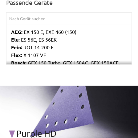
Passende Geräte
AEG:
EX 150 E, EXE 460 (150)
Elu:
ES 56E, ES 56EK
Fein:
ROT 14-200 E
Flex:
X 1107 VE
Bosch:
GEX 150 Turbo, GEX 150AC, GEX 150ACE,
GEX 150AE, PEX 15AE, PEX 420AE
Hilti:
WFE 150, WFE 380, WFE 450-E
Kress:
900 HEX/2, 900 MPS
/marketing/parallax/menzer/parallax_logos/miotools_menz
Dewalt:
D26410, DW443
MENZER:
ETS 150
Metabo:
SXE 425 XL, SXE 450 Duo, SXE 450
TurboTec
Stayer:
LRT 150, RO 150 E
Wegoma:
RT 188N, RTE 146L, RTE 46L, RX 91C