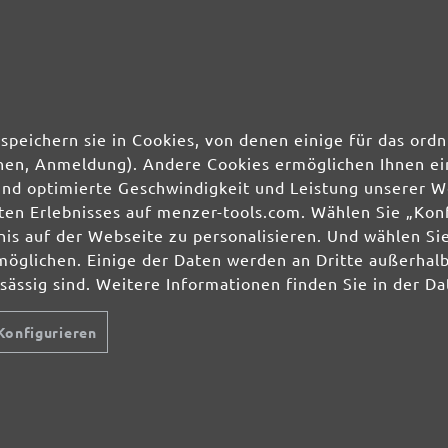
50 Stk.
0,61 €
50 Stk.
0,61 €
50 Stk.
0,61 €
speichern sie in Cookies, von denen einige für das o
ionen, Anmeldung). Andere Cookies ermöglichen Ihnen ei
50 Stk.
0,61 €
und optimierte Geschwindigkeit und Leistung unserer W
ierten Erlebnisses auf menzer-tools.com. Wählen Sie „Ko
s auf der Webseite zu personalisieren. Und wählen Sie
möglichen. Einige der Daten werden an Dritte außerhal
nsässig sind. Weitere Informationen finden Sie in der D
Konfigurieren