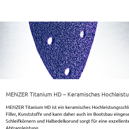
er-line-und-logo_titanium_hd_186x66px.png
MENZER Titanium HD – Keramisches Hochleistun
MENZER Titanium HD ist ein keramisches Hochleistungsschleif
Filler, Kunststoffe und kann daher auch im Bootsbau einge
Schleifkörnern und Halbedelkorund sorgt für eine exzellen
Abtragsleistung.