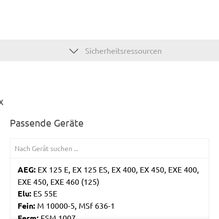
Sicherheitsressourcen
x
Passende Geräte
AEG:
EX 125 E, EX 125 ES, EX 400, EX 450, EXE 400,
EXE 450, EXE 460 (125)
Elu:
ES 55E
Fein:
M 10000-5, MSf 636-1
Ferm:
ESM 1007