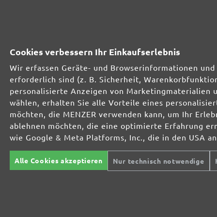
230201910
1000
230201912
1200
Cookies verbessern Ihr Einkaufserlebnis
230201915
1500
Wir erfassen Geräte- und Browserinformationen und 
erforderlich sind (z. B. Sicherheit, Warenkorbfunkt
230201920
2000
personalisierte Anzeigen von Marketingmaterialien 
wählen, erhalten Sie alle Vorteile eines personalis
möchten, die MENZER verwenden kann, um Ihr Erlebni
MENZER SCHLEIFMITTEL-SORTIMENT:
ablehnen möchten, die eine optimierte Erfahrung er
wie Google & Meta Platforms, Inc., die in den USA a
Alle Cookies akzeptieren
Nur technisch notwendige
Optimal bei mineralischen Werkstoffen
Perfekt für die Metall- und Holzbearbeitung