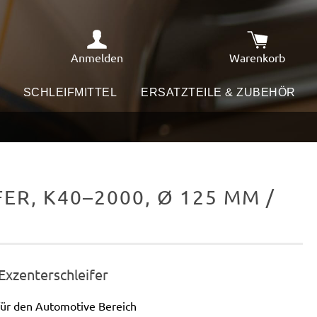
Anmelden
Warenkorb
Warenkorb e
SCHLEIFMITTEL
ERSATZTEILE & ZUBEHÖR
R, K40–2000, Ø 125 MM /
 Exzenterschleifer
für den Automotive Bereich