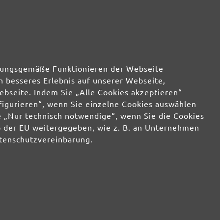
30,36 €
wenig
30,36 €
wenig
30,36 €
wenig
rdnungsgemäße Funktionieren der Webseite
n besseres Erlebnis auf unserer Webseite,
30,36 €
wenig
ebseite. Indem Sie „Alle Cookies akzeptieren“
nfigurieren“, wenn Sie einzelne Cookies auswählen
 „Nur technisch notwendige“, wenn Sie die Cookies
b der EU weitergegeben, wie z. B. an Unternehmen
atenschutzvereinbarung.