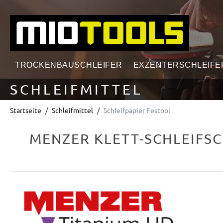
springen
Zur Hauptnavigation springen
TROCKENBAUSCHLEIFER
EXZENTERSCHLEIFE
SCHLEIFMITTEL
Startseite
Schleifmittel
Schleifpapier Festool
MENZER KLETT-SCHLEIFSC
Bildergalerie überspringen