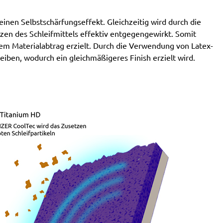
SXE 425 XL
Wegoma:
LRE 84H, RTE 84H
nen Selbstschärfungseffekt. Gleichzeitig wird durch die
Einhell:
BES 125, BES 125 E, BRS 380 E, BT-RS 420
en des Schleifmittels effektiv entgegengewirkt. Somit
E, EX-G 125, EX-G 125 E, RT-XS 28
em Materialabtrag erzielt. Durch die Verwendung von Latex-
Hitachi:
FSV 13Y, SV 13YA, SV 13YB, TSV 13Y
eiben, wodurch ein gleichmäßigeres Finish erzielt wird.
Ergotools:
E-ES 430 E
Milwaukee:
PRS 125 E
Alphatools:
ES 125 E
Atlas Copco:
LST21 R525, LST21 R550, LST22 R525,
LST22 R550, TXE 150
Black & Decker:
BD190, BD190D, BD190E, BD190S,
KA190, KA190E, KA190S, KA191EK, KA198GT,
KA220G, KA280, KA280K, XTA90EK
Mac Allister:
MOS 450C
Festo / Festool:
ES 125, ES 125 E, ES 125 E-Plus, ES
125 EQ, ES 125 EQ-Plus, ES 125 Plus, ES 125 Q, ES
125 Q-Plus, ETS 125 EQ, ETS 125 EQ-Plus, ETS 125
Q, ETS 125 Q-Plus, LEX 1 125/7, LEX 2 125/3, LEX 3