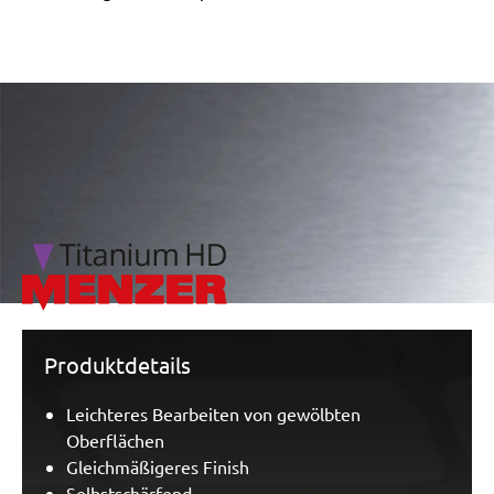
/marketing/parallax/menzer/parallax_logos/miotools_menz
Produktdetails
Leichteres Bearbeiten von gewölbten
Oberflächen
Gleichmäßigeres Finish
Selbstschärfend