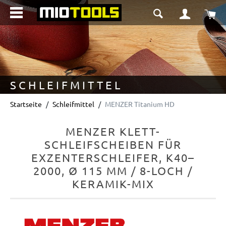
alt springen
Wa
SCHLEIFMITTEL
Startseite
Schleifmittel
MENZER Titanium HD
MENZER KLETT-
SCHLEIFSCHEIBEN FÜR
EXZENTERSCHLEIFER, K40–
2000, Ø 115 MM / 8-LOCH /
KERAMIK-MIX
Bildergalerie überspringen