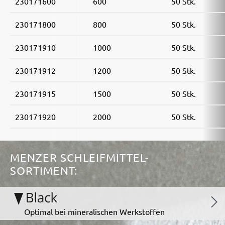
230171600
600
50 Stk.
230171800
800
50 Stk.
230171910
1000
50 Stk.
230171912
1200
50 Stk.
230171915
1500
50 Stk.
230171920
2000
50 Stk.
MENZER SCHLEIFMITTEL-
SORTIMENT:
Optimal bei mineralischen Werkstoffen