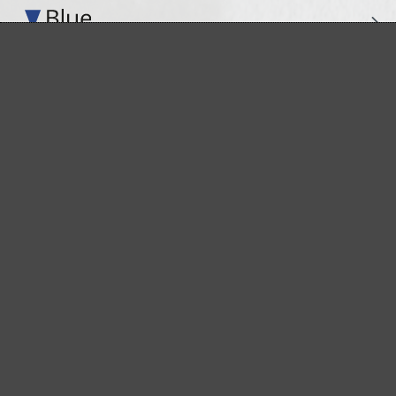
Perfekt für die Metall- und Holzbearbeitung
Extrakraft für anspruchsvolle Untergründe
Für den Fein- und Zwischenschliff
Das vielseitige Schleifgitter
Der Spezialist für den Innenausbau
Für höchste Ansprüche im Innenausbau