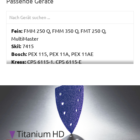
Passende Geräte
Fein:
FMM 250 Q, FMM 350 Q, FMT 250 Q,
MultiMaster
Skil:
7415
Bosch:
PEX 115, PEX 11A, PEX 11AE
Kress:
CPS 6115-1, CPS 6115-E
Stayer:
LRT 115
Einhell:
EX 115
Peugeot:
PAE 115
/marketing/parallax/menzer/parallax_logos/miotools_menz