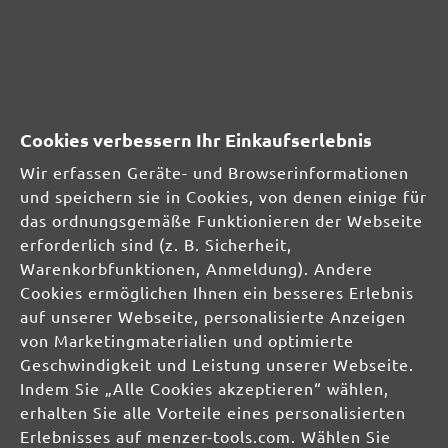
SICHERHEITS- UND
PRODUKTRESSOURCEN
Cookies verbessern Ihr Einkaufserlebnis
Herstellerinformationen:
Wir erfassen Geräte- und Browserinformationen
und speichern sie in Cookies, von denen einige für
MENZER GmbH
das ordnungsgemäße Funktionieren der Webseite
Celsiusstraße 20
erforderlich sind (z. B. Sicherheit,
04420 Markranstädt
Warenkorbfunktionen, Anmeldung). Andere
DE
Cookies ermöglichen Ihnen ein besseres Erlebnis
auf unserer Webseite, personalisierte Anzeigen
info@menzer-tools.com
von Marketingmaterialien und optimierte
Verantwortliche Person für die EU:
Geschwindigkeit und Leistung unserer Webseite.
Indem Sie „Alle Cookies akzeptieren“ wählen,
MENZER GmbH
erhalten Sie alle Vorteile eines personalisierten
Celsiusstraße 20
Erlebnisses auf menzer-tools.com. Wählen Sie