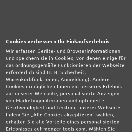
SICHERHEITS- UND
PRODUKTRESSOURCEN
Cookies verbessern Ihr Einkaufserlebnis
Herstellerinformationen:
Wir erfassen Geräte- und Browserinformationen
und speichern sie in Cookies, von denen einige für
MENZER GmbH
das ordnungsgemäße Funktionieren der Webseite
Celsiusstraße 20
erforderlich sind (z. B. Sicherheit,
04420 Markranstädt
Warenkorbfunktionen, Anmeldung). Andere
DE
Cookies ermöglichen Ihnen ein besseres Erlebnis
auf unserer Webseite, personalisierte Anzeigen
info@menzer-tools.com
von Marketingmaterialien und optimierte
Verantwortliche Person für die EU:
Geschwindigkeit und Leistung unserer Webseite.
Indem Sie „Alle Cookies akzeptieren“ wählen,
MENZER GmbH
erhalten Sie alle Vorteile eines personalisierten
Celsiusstraße 20
Erlebnisses auf menzer-tools.com. Wählen Sie