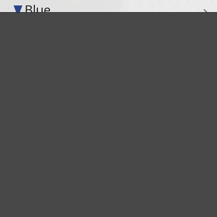
Perfekt für die Metall- und Holzbearbeitung
Extrakraft für anspruchsvolle Untergründe
Für den Fein- und Zwischenschliff
Das vielseitige Schleifgitter
Der Spezialist für den Innenausbau
Für höchste Ansprüche im Innenausbau