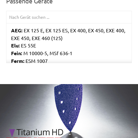
Passende Geräte
AEG:
EX 125 E, EX 125 ES, EX 400, EX 450, EXE 400,
EXE 450, EXE 460 (125)
Elu:
ES 55E
Fein:
M 10000-5, MSf 636-1
Ferm:
ESM 1007
Flex:
ORE 125-2, XS 712, XS 713
Skil:
7400, 7402, 7425, 7430, 7435, 7440 AA, 7460
AA, 7470 MA
/marketing/parallax/menzer/parallax_logos/miotools_menz
Worx:
WU651, WU652, WX652, WX656
Bosch:
GEX 125 AVE, GEX 125-1 AE, GEX 125A, GEX
125AC, GEX 150 AVE, PEX 125A-1, PEX 125AE, PEX
12A, PEX 12AE, PEX 220A, PEX 270A, PEX 270AE,
PEX 300A, PEX 300AE, PEX 400AE
Kress:
300 EXE, 900 MPS, CPS 6125 Set, CPS 6125-
1, CPS 6125-E, HEX 1385E, HEX 6385E