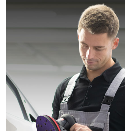
Black & Decker:
BD190, BD190D, BD190E, BD190S,
KA190, KA190E, KA190S, KA191EK, KA198GT,
KA220G, KA280, KA280K, XTA90EK
Mac Allister:
MOS 450C
Festo / Festool:
ES 125, ES 125 E, ES 125 E-Plus, ES
125 EQ, ES 125 EQ-Plus, ES 125 Plus, ES 125 Q, ES
125 Q-Plus, ETS 125 EQ, ETS 125 EQ-Plus, ETS 125
Q, ETS 125 Q-Plus, LEX 1 125/7, LEX 2 125/3, LEX 3
125/3, LEX 3 125/5, RO 125 FEQ-Plus