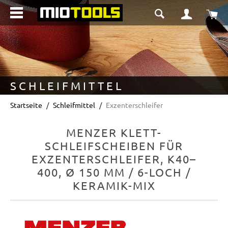
alt springen
Wa
SCHLEIFMITTEL
Startseite
Schleifmittel
Exzenterschleifer
MENZER KLETT-
SCHLEIFSCHEIBEN FÜR
EXZENTERSCHLEIFER, K40–
400, Ø 150 MM / 6-LOCH /
KERAMIK-MIX
Bildergalerie überspringen