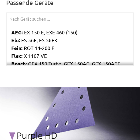
Passende Geräte
AEG:
EX 150 E, EXE 460 (150)
Elu:
ES 56E, ES 56EK
Fein:
ROT 14-200 E
Flex:
X 1107 VE
Bosch:
GEX 150 Turbo, GEX 150AC, GEX 150ACE,
GEX 150AE, PEX 15AE, PEX 420AE
Hilti:
WFE 150, WFE 380, WFE 450-E
Kress:
900 HEX/2, 900 MPS
/marketing/parallax/menzer/parallax_logos/miotools_menz
Dewalt:
D26410, DW443
MENZER:
ETS 150
Metabo:
SXE 425 XL, SXE 450 Duo, SXE 450
TurboTec
Stayer:
LRT 150, RO 150 E
Wegoma:
RT 188N, RTE 146L, RTE 46L, RX 91C