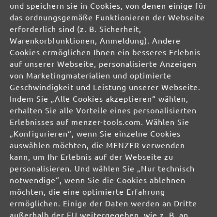
und speichern sie in Cookies, von denen einige für
DE
das ordnungsgemäße Funktionieren der Webseite
erforderlich sind (z. B. Sicherheit,
info@menzer-tools.com
Warenkorbfunktionen, Anmeldung). Andere
Cookies ermöglichen Ihnen ein besseres Erlebnis
Verantwortliche Person für die EU:
auf unserer Webseite, personalisierte Anzeigen
von Marketingmaterialien und optimierte
MENZER GmbH
Geschwindigkeit und Leistung unserer Webseite.
Celsiusstraße 20
Indem Sie „Alle Cookies akzeptieren“ wählen,
04420 Markranstädt
erhalten Sie alle Vorteile eines personalisierten
DE
Erlebnisses auf menzer-tools.com. Wählen Sie
„Konfigurieren“, wenn Sie einzelne Cookies
info@menzer-tools.com
auswählen möchten, die MENZER verwenden
kann, um Ihr Erlebnis auf der Webseite zu
Produktsicherheit:
personalisieren. Und wählen Sie „Nur technisch
notwendige“, wenn Sie die Cookies ablehnen
möchten, die eine optimierte Erfahrung
ermöglichen. Einige der Daten werden an Dritte
außerhalb der EU weitergegeben, wie z. B. an