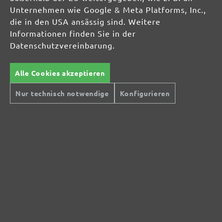
Unternehmen wie Google & Meta Platforms, Inc.,
die in den USA ansässig sind. Weitere
Informationen finden Sie in der
Datenschutzvereinbarung.
Alle Cookies akzeptieren
Nur technisch notwendige
Konfigurieren
Sichere Zahlungsarten
Günstiger Versand
Schnelle Lieferung
Kostenlose Rücksendung
Hilfe und Kontakt
+49 (0) 341 39 28 43 40
Sie haben Fragen?
info@miotools.de
Servicezeiten:
Mo-Do: 8-16 Uhr, Fr: 8-14 Uhr