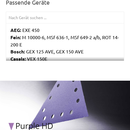
Passende Geräte
AEG:
EXE 450
Fein:
M 10000-6, MSf 636-1, MSf 649-2 a/b, ROT 14-
200 E
Bosch:
GEX 125 AVE, GEX 150 AVE
Casals:
VEX 150E
Makita:
BO6040
Festo / Festool:
ET 2 E
/marketing/parallax/menzer/parallax_logos/miotools_menz