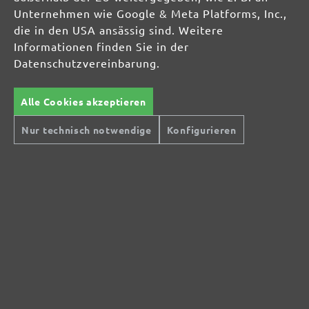
Unternehmen wie Google & Meta Platforms, Inc.,
die in den USA ansässig sind. Weitere
Informationen finden Sie in der
Datenschutzvereinbarung.
Alle Cookies akzeptieren
Nur technisch notwendige
Konfigurieren
Sichere Zahlungsarten
Günstiger Versand
Schnelle Lieferung
Kostenlose Rücksendung
Hilfe und Kontakt
+49 (0) 341 39 28 43 40
Sie haben Fragen?
info@miotools.de
Servicezeiten:
Mo-Do: 8-16 Uhr, Fr: 8-14 Uhr