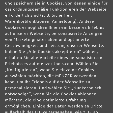
und speichern sie in Cookies, von denen einige für
DE
das ordnungsgemäße Funktionieren der Webseite
erforderlich sind (z. B. Sicherheit,
info@menzer-tools.com
Warenkorbfunktionen, Anmeldung). Andere
Cookies ermöglichen Ihnen ein besseres Erlebnis
Verantwortliche Person für die EU:
auf unserer Webseite, personalisierte Anzeigen
von Marketingmaterialien und optimierte
MENZER GmbH
Geschwindigkeit und Leistung unserer Webseite.
Celsiusstraße 20
Indem Sie „Alle Cookies akzeptieren“ wählen,
04420 Markranstädt
erhalten Sie alle Vorteile eines personalisierten
DE
Erlebnisses auf menzer-tools.com. Wählen Sie
„Konfigurieren“, wenn Sie einzelne Cookies
info@menzer-tools.com
auswählen möchten, die MENZER verwenden
kann, um Ihr Erlebnis auf der Webseite zu
Produktsicherheit:
personalisieren. Und wählen Sie „Nur technisch
notwendige“, wenn Sie die Cookies ablehnen
möchten, die eine optimierte Erfahrung
ermöglichen. Einige der Daten werden an Dritte
außerhalb der EU weitergegeben, wie z. B. an