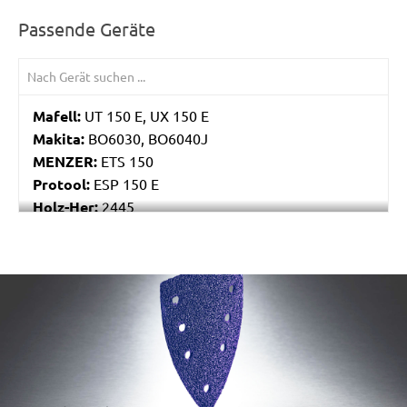
Passende Geräte
Mafell:
UT 150 E, UX 150 E
Makita:
BO6030, BO6040J
MENZER:
ETS 150
Protool:
ESP 150 E
Holz-Her:
2445
Festo / Festool:
ES 150/3 EQ, ES 150/3 EQ-C, ES
150/5 EQ, ES 150/5 EQ-C, ET 2 E, ET 2 E-Plus, ETS
150/3 EQ, ETS 150/3 EQ-C, ETS 150/3 EQ-Plus, ETS
/marketing/parallax/menzer/parallax_logos/miotools_menz
150/5 EQ, ETS 150/5 EQ-C, ETS 150/5 EQ-Plus, ETS
150/S EQ-E, LEX 150, LEX 3 150/3, RO 150, RO 150
E, RO 150 FEQ, RO 150 FEQ-Plus, RO 2 E-Plus, WTS
150/7 E, WTS 150/7 E-Plus