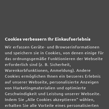
Erfahrungen mit anderen.
SICHERHEITS- UND
PRODUKTRESSOURCEN
Cookies verbessern Ihr Einkaufserlebnis
Herstellerinformationen:
Wir erfassen Geräte- und Browserinformationen
und speichern sie in Cookies, von denen einige für
MENZER GmbH
das ordnungsgemäße Funktionieren der Webseite
Celsiusstraße 20
erforderlich sind (z. B. Sicherheit,
04420 Markranstädt
Warenkorbfunktionen, Anmeldung). Andere
DE
Cookies ermöglichen Ihnen ein besseres Erlebnis
auf unserer Webseite, personalisierte Anzeigen
info@menzer-tools.com
von Marketingmaterialien und optimierte
Geschwindigkeit und Leistung unserer Webseite.
Verantwortliche Person für die EU:
Indem Sie „Alle Cookies akzeptieren“ wählen,
erhalten Sie alle Vorteile eines personalisierten
MENZER GmbH