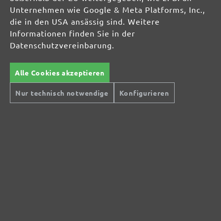
Unternehmen wie Google & Meta Platforms, Inc.,
die in den USA ansässig sind. Weitere
Informationen finden Sie in der
Datenschutzvereinbarung.
Alle Cookies akzeptieren
Nur technisch notwendige
Konfigurieren
Sichere Zahlungsarten
Günstiger Versand
Schnelle Lieferung
Kostenlose Rücksendung
Hilfe und Kontakt
+49 (0) 341 39 28 43 40
Sie haben Fragen?
info@miotools.de
Servicezeiten:
Mo-Do: 8-16 Uhr, Fr: 8-14 Uhr