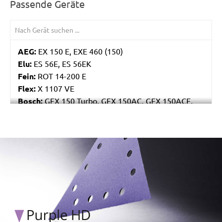
Passende Geräte
AEG:
EX 150 E, EXE 460 (150)
Elu:
ES 56E, ES 56EK
Fein:
ROT 14-200 E
Flex:
X 1107 VE
Bosch:
GEX 150 Turbo, GEX 150AC, GEX 150ACE,
GEX 150AE, PEX 15AE, PEX 420AE
Hilti:
WFE 150, WFE 380, WFE 450-E
Kress:
900 HEX/2, 900 MPS
/marketing/parallax/menzer/parallax_logos/miotools_menz
Dewalt:
D26410, DW443
MENZER:
ETS 150
Metabo:
SXE 425 XL, SXE 450 Duo, SXE 450
TurboTec
Stayer:
LRT 150, RO 150 E
Wegoma:
RT 188N, RTE 146L, RTE 46L, RX 91C