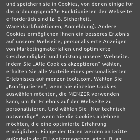
und speichern sie in Cookies, von denen einige für
DE
das ordnungsgemäße Funktionieren der Webseite
erforderlich sind (z. B. Sicherheit,
info@menzer-tools.com
Warenkorbfunktionen, Anmeldung). Andere
Cookies ermöglichen Ihnen ein besseres Erlebnis
Verantwortliche Person für die EU:
auf unserer Webseite, personalisierte Anzeigen
von Marketingmaterialien und optimierte
MENZER GmbH
Geschwindigkeit und Leistung unserer Webseite.
Celsiusstraße 20
Indem Sie „Alle Cookies akzeptieren“ wählen,
04420 Markranstädt
erhalten Sie alle Vorteile eines personalisierten
DE
Erlebnisses auf menzer-tools.com. Wählen Sie
„Konfigurieren“, wenn Sie einzelne Cookies
info@menzer-tools.com
auswählen möchten, die MENZER verwenden
kann, um Ihr Erlebnis auf der Webseite zu
Produktsicherheit:
personalisieren. Und wählen Sie „Nur technisch
notwendige“, wenn Sie die Cookies ablehnen
möchten, die eine optimierte Erfahrung
ermöglichen. Einige der Daten werden an Dritte
außerhalb der EU weitergegeben, wie z. B. an