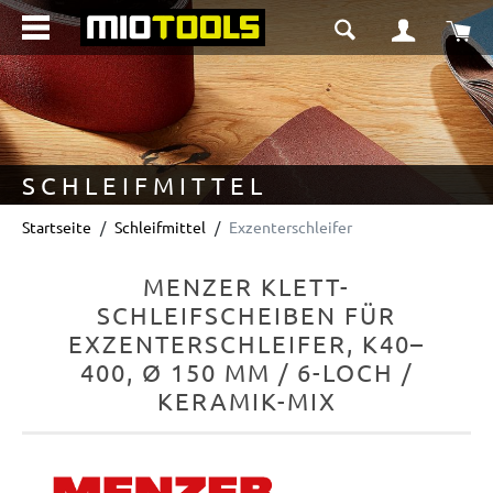
alt springen
Wa
SCHLEIFMITTEL
Startseite
Schleifmittel
Exzenterschleifer
MENZER KLETT-
SCHLEIFSCHEIBEN FÜR
EXZENTERSCHLEIFER, K40–
400, Ø 150 MM / 6-LOCH /
KERAMIK-MIX
Bildergalerie überspringen