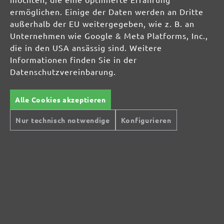
ermöglichen. Einige der Daten werden an Dritte
Verantwortliche Person für die EU:
außerhalb der EU weitergegeben, wie z. B. an
Unternehmen wie Google & Meta Platforms, Inc.,
MENZER GmbH
die in den USA ansässig sind. Weitere
Celsiusstraße 20
Informationen finden Sie in der
04420 Markranstädt
Datenschutzvereinbarung.
DE
Alle Cookies akzeptieren
info@menzer-tools.com
Nur technisch notwendige
Konfigurieren
Produktsicherheit: