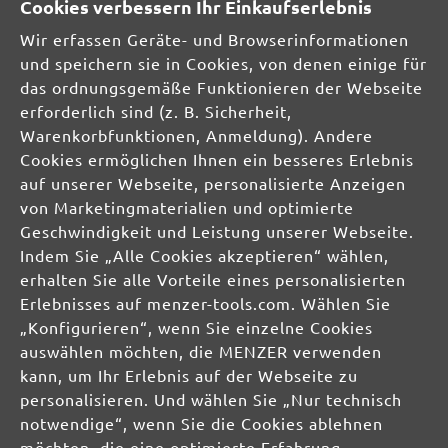
Cookies verbessern Ihr Einkaufserlebnis
Wir erfassen Geräte- und Browserinformationen
und speichern sie in Cookies, von denen einige für
Keine Bewertungen gefunden. Teilen Sie Ihre
das ordnungsgemäße Funktionieren der Webseite
Erfahrungen mit anderen.
erforderlich sind (z. B. Sicherheit,
Warenkorbfunktionen, Anmeldung). Andere
Cookies ermöglichen Ihnen ein besseres Erlebnis
auf unserer Webseite, personalisierte Anzeigen
SICHERHEITS- UND
von Marketingmaterialien und optimierte
PRODUKTRESSOURCEN
Geschwindigkeit und Leistung unserer Webseite.
Indem Sie „Alle Cookies akzeptieren“ wählen,
Herstellerinformationen:
erhalten Sie alle Vorteile eines personalisierten
Erlebnisses auf menzer-tools.com. Wählen Sie
MENZER GmbH
„Konfigurieren“, wenn Sie einzelne Cookies
Celsiusstraße 20
auswählen möchten, die MENZER verwenden
04420 Markranstädt
kann, um Ihr Erlebnis auf der Webseite zu
DE
personalisieren. Und wählen Sie „Nur technisch
notwendige“, wenn Sie die Cookies ablehnen
info@menzer-tools.com
möchten, die eine optimierte Erfahrung