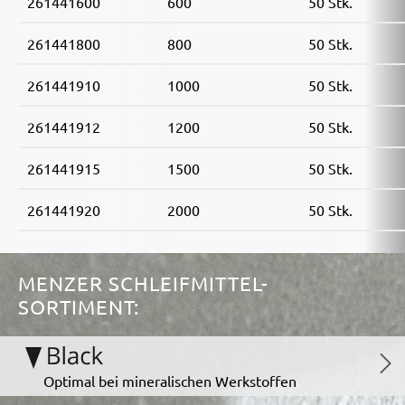
261441600
600
50 Stk.
261441800
800
50 Stk.
261441910
1000
50 Stk.
261441912
1200
50 Stk.
261441915
1500
50 Stk.
261441920
2000
50 Stk.
MENZER SCHLEIFMITTEL-
SORTIMENT:
Optimal bei mineralischen Werkstoffen