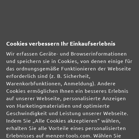
SICHERHEITS- UND
PRODUKTRESSOURCEN
Cookies verbessern Ihr Einkaufserlebnis
Herstellerinformationen:
Wir erfassen Geräte- und Browserinformationen
und speichern sie in Cookies, von denen einige für
MENZER GmbH
das ordnungsgemäße Funktionieren der Webseite
Celsiusstraße 20
erforderlich sind (z. B. Sicherheit,
04420 Markranstädt
Warenkorbfunktionen, Anmeldung). Andere
DE
Cookies ermöglichen Ihnen ein besseres Erlebnis
auf unserer Webseite, personalisierte Anzeigen
info@menzer-tools.com
von Marketingmaterialien und optimierte
Verantwortliche Person für die EU:
Geschwindigkeit und Leistung unserer Webseite.
Indem Sie „Alle Cookies akzeptieren“ wählen,
MENZER GmbH
erhalten Sie alle Vorteile eines personalisierten
Celsiusstraße 20
Erlebnisses auf menzer-tools.com. Wählen Sie