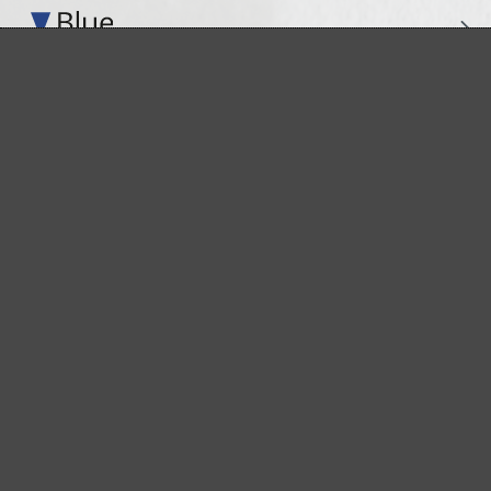
Perfekt für die Metall- und Holzbearbeitung
Extrakraft für anspruchsvolle Untergründe
Für den Fein- und Zwischenschliff
Das vielseitige Schleifgitter
Der Spezialist für den Innenausbau
Für höchste Ansprüche im Innenausbau