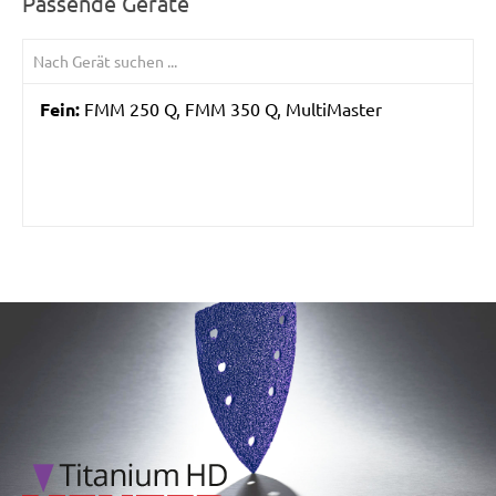
Passende Geräte
Fein:
FMM 250 Q, FMM 350 Q, MultiMaster
/marketing/parallax/menzer/parallax_logos/miotools_menz